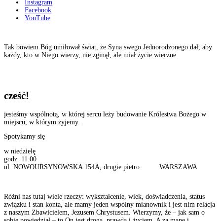
Instagram
Facebook
YouTube
Tak bowiem Bóg umiłował świat, że Syna swego Jednorodzonego dał, aby
każdy, kto w Niego wierzy, nie zginął, ale miał życie wieczne.
cześć!
jesteśmy wspólnotą, w której sercu leży budowanie Królestwa Bożego w
miejscu, w którym żyjemy.
Spotykamy się
w niedzielę
godz. 11.00
ul. NOWOURSYNOWSKA 154A, drugie pietro
WARSZAWA
Różni nas tutaj wiele rzeczy: wykształcenie, wiek, doświadczenia, status
związku i stan konta, ale mamy jeden wspólny mianownik i jest nim relacja
z naszym Zbawicielem, Jezusem Chrystusem. Wierzymy, że – jak sam o
sobie powiedział – to On jest drogą, prawdą i życiem. A za mapę i