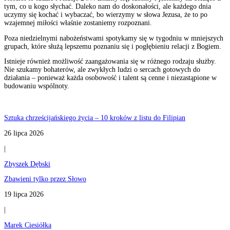
tym, co u kogo słychać. Daleko nam do doskonałości, ale każdego dnia
uczymy się kochać i wybaczać, bo wierzymy w słowa Jezusa, że to po
wzajemnej miłości właśnie zostaniemy rozpoznani.
Poza niedzielnymi nabożeństwami spotykamy się w tygodniu w mniejszych
grupach, które służą lepszemu poznaniu się i pogłębieniu relacji z Bogiem.
Istnieje również możliwość zaangażowania się w różnego rodzaju służby.
Nie szukamy bohaterów, ale zwykłych ludzi o sercach gotowych do
działania – ponieważ każda osobowość i talent są cenne i niezastąpione w
budowaniu wspólnoty.
Sztuka chrześcijańskiego życia – 10 kroków z listu do Filipian
26 lipca 2026
|
Zbyszek Dębski
Zbawieni tylko przez Słowo
19 lipca 2026
|
Marek Ciesiółka