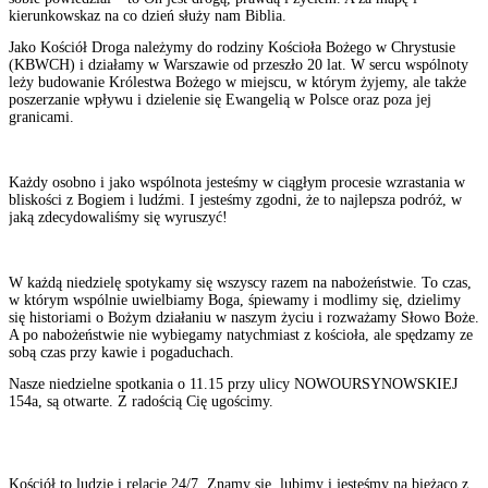
kierunkowskaz na co dzień służy nam Biblia.
Jako Kościół Droga należymy do rodziny Kościoła Bożego w Chrystusie
(KBWCH) i działamy w Warszawie od przeszło 20 lat. W sercu wspólnoty
leży budowanie Królestwa Bożego w miejscu, w którym żyjemy, ale także
poszerzanie wpływu i dzielenie się Ewangelią w Polsce oraz poza jej
granicami.
Każdy osobno i jako wspólnota jesteśmy w ciągłym procesie wzrastania w
bliskości z Bogiem i ludźmi. I jesteśmy zgodni, że to najlepsza podróż, w
jaką zdecydowaliśmy się wyruszyć!
W każdą niedzielę spotykamy się wszyscy razem na nabożeństwie. To czas,
w którym wspólnie uwielbiamy Boga, śpiewamy i modlimy się, dzielimy
się historiami o Bożym działaniu w naszym życiu i rozważamy Słowo Boże.
A po nabożeństwie nie wybiegamy natychmiast z kościoła, ale spędzamy ze
sobą czas przy kawie i pogaduchach.
Nasze niedzielne spotkania o 11.15 przy ulicy NOWOURSYNOWSKIEJ
154a, są otwarte. Z radością Cię ugościmy.
Kościół to ludzie i relacje 24/7. Znamy się, lubimy i jesteśmy na bieżąco z